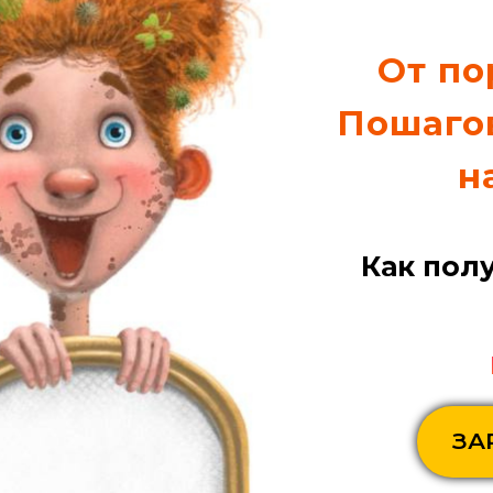
От по
Пошагов
н
Как полу
ЗА